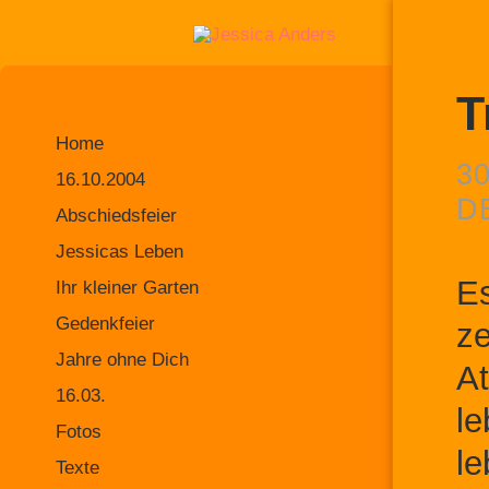
T
Home
3
16.10.2004
D
Abschiedsfeier
Jessicas Leben
Es
Ihr kleiner Garten
Gedenkfeier
ze
Jahre ohne Dich
At
16.03.
le
Fotos
le
Texte