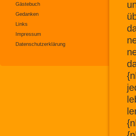
un
Gästebuch
Gedanken
üb
Links
d
Impressum
n
Datenschutzerklärung
ne
da
{n
je
le
le
{n
{n