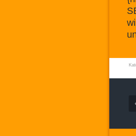
SE
wi
un
Kat