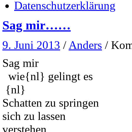
Datenschutzerklärung
Sag mir……
9. Juni 2013
/
Anders
/
Komm
Sag
wie{nl} 
{nl} üb
Schatten zu sprin
sich zu lassen U
vers