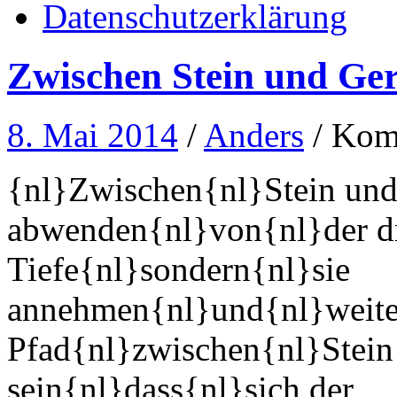
Datenschutzerklärung
Zwischen Stein und Ger
8. Mai 2014
/
Anders
/
Komm
{nl}Zwischen{nl}Stein und
abwenden{nl}von{nl}der d
Tiefe{nl}sondern{nl}sie
annehmen{nl}und{nl}weite
Pfad{nl}zwischen{nl}Stein
sein{nl}dass{nl}sich der