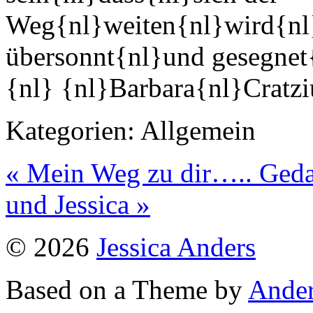
Weg{nl}weiten{nl}wird{nl
übersonnt{nl}und gesegnet{
{nl} {nl}Barbara{nl}Cratz
Kategorien:
Allgemein
« Mein Weg zu dir…..
Geda
und Jessica »
© 2026
Jessica Anders
Based on a Theme by
Ander