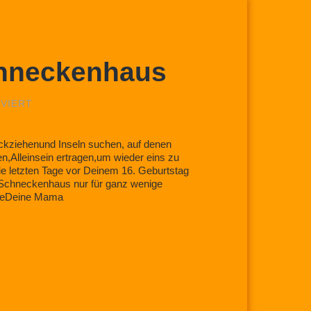
chneckenhaus
FÜR
VIERT
WÜNSCHE
MIR
EIN
ckziehenund Inseln suchen, auf denen
SCHNECKENHAUS
lleinsein ertragen,um wieder eins zu
ie letzten Tage vor Deinem 16. Geburtstag
Schneckenhaus nur für ganz wenige
ebeDeine Mama