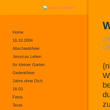
W
Home
29
16.10.2004
D
Abschiedsfeier
Jessicas Leben
{n
Ihr kleiner Garten
Gedenkfeier
We
Jahre ohne Dich
be
16.03.
du
Fotos
zu
Texte