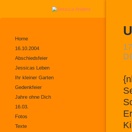
U
Home
17
16.10.2004
D
Abschiedsfeier
Jessicas Leben
{n
Ihr kleiner Garten
Gedenkfeier
Se
Jahre ohne Dich
Sc
16.03.
Er
Fotos
Ki
Texte