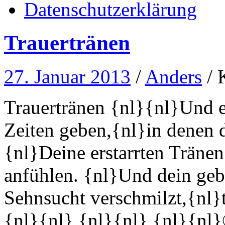
Datenschutzerklärung
Trauertränen
27. Januar 2013
/
Anders
/
Trauertränen {nl}{nl}Und e
Zeiten geben,{nl}in denen 
{nl}Deine erstarrten Tränen
anfühlen. {nl}Und dein geb
Sehnsucht verschmilzt,{nl}
{nl}{nl} {nl}{nl} {nl}{nl