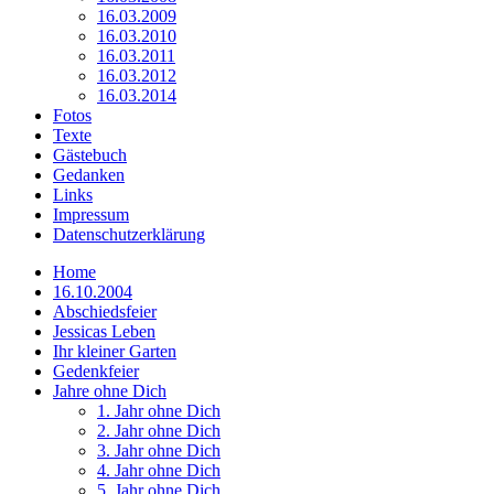
16.03.2009
16.03.2010
16.03.2011
16.03.2012
16.03.2014
Fotos
Texte
Gästebuch
Gedanken
Links
Impressum
Datenschutzerklärung
Home
16.10.2004
Abschiedsfeier
Jessicas Leben
Ihr kleiner Garten
Gedenkfeier
Jahre ohne Dich
1. Jahr ohne Dich
2. Jahr ohne Dich
3. Jahr ohne Dich
4. Jahr ohne Dich
5. Jahr ohne Dich