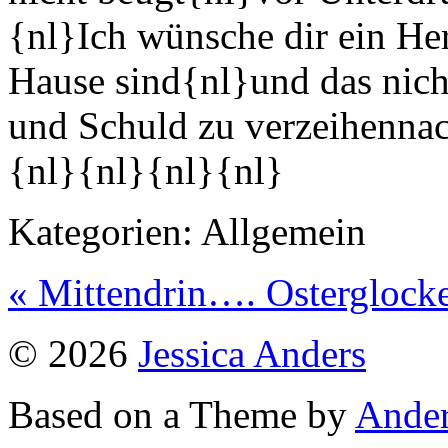
{nl}Ich wünsche dir ein He
Hause sind{nl}und das nic
und Schuld zu verzeihenna
{nl}{nl}{nl}{nl}
Kategorien:
Allgemein
« Mittendrin….
Osterglock
© 2026
Jessica Anders
Based on a Theme by
Ander