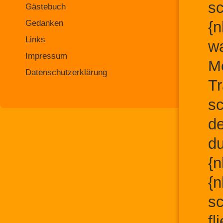
sc
Gästebuch
Gedanken
{n
Links
wa
Impressum
Me
Datenschutzerklärung
Tr
sc
de
du
{n
{n
sc
fl