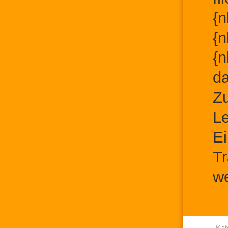
{n
{n
{n
da
Zu
Le
Ei
Tr
we
Kat