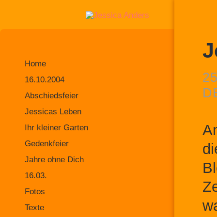
J
Home
2
16.10.2004
D
Abschiedsfeier
Jessicas Leben
An
Ihr kleiner Garten
Gedenkfeier
di
Jahre ohne Dich
Bl
16.03.
Ze
Fotos
wa
Texte