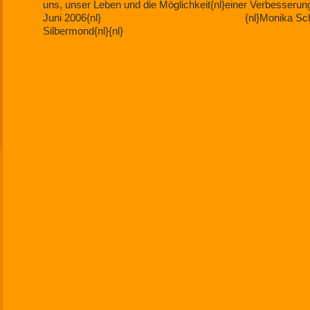
uns, unser Leben und die Möglichkeit{nl}einer Verbesserun
Juni 2006{nl} {nl}Monika Schudel{nl}{nl} {
Silbermond{nl}{nl}