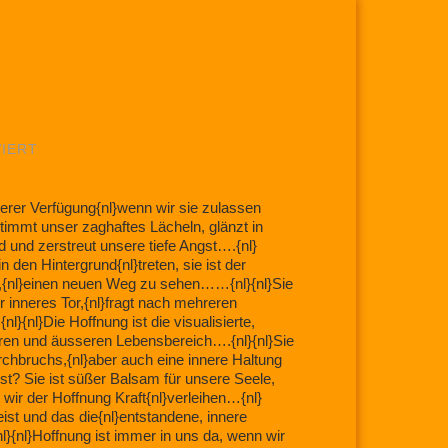
FÜR
IERT
HOFFNUNG
unserer Verfügung{nl}wenn wir sie zulassen
estimmt unser zaghaftes Lächeln, glänzt in
d und zerstreut unsere tiefe Angst….{nl}
 den Hintergrund{nl}treten, sie ist der
{nl}einen neuen Weg zu sehen……{nl}{nl}Sie
 inneres Tor,{nl}fragt nach mehreren
{nl}Die Hoffnung ist die visualisierte,
eren und äusseren Lebensbereich….{nl}{nl}Sie
urchbruchs,{nl}aber auch eine innere Haltung
t? Sie ist süßer Balsam für unsere Seele,
 wir der Hoffnung Kraft{nl}verleihen…{nl}
weist und das die{nl}entstandene, innere
l}{nl}Hoffnung ist immer in uns da, wenn wir