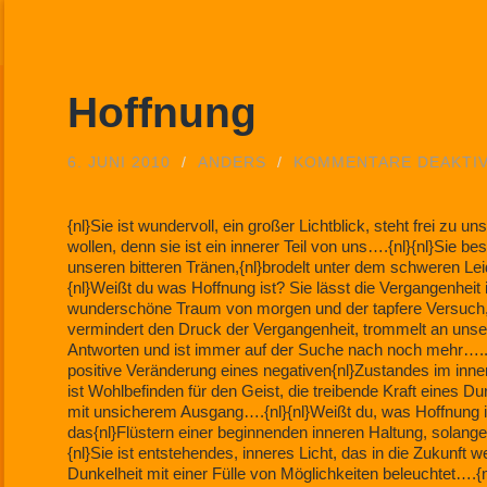
Hoffnung
6. JUNI 2010
/
ANDERS
/
KOMMENTARE DEAKTIV
{nl}Sie ist wundervoll, ein großer Lichtblick, steht frei zu 
wollen, denn sie ist ein innerer Teil von uns….{nl}{nl}Sie b
unseren bitteren Tränen,{nl}brodelt unter dem schweren Lei
{nl}Weißt du was Hoffnung ist? Sie lässt die Vergangenheit in
wunderschöne Traum von morgen und der tapfere Versuch,
vermindert den Druck der Vergangenheit, trommelt an unser
Antworten und ist immer auf der Suche nach noch mehr…..{nl}
positive Veränderung eines negativen{nl}Zustandes im inn
ist Wohlbefinden für den Geist, die treibende Kraft eines D
mit unsicherem Ausgang….{nl}{nl}Weißt du, was Hoffnung is
das{nl}Flüstern einer beginnenden inneren Haltung, solange
{nl}Sie ist entstehendes, inneres Licht, das in die Zukunft 
Dunkelheit mit einer Fülle von Möglichkeiten beleuchtet….{n