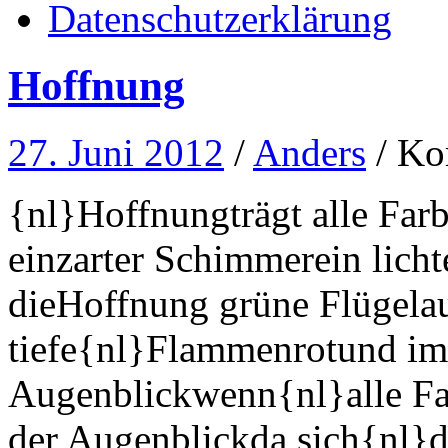
Datenschutzerklärung
Hoffnung
27. Juni 2012
/
Anders
/
Ko
{nl}Hoffnungträgt alle Far
einzarter Schimmerein lich
dieHoffnung grüne Flügelau
tiefe{nl}Flammenrotund im
Augenblickwenn{nl}alle Far
der Augenblickda sich{nl}d