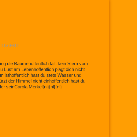
FÜR
TIVIERT
HOFFENTLICH…..
ling die Bäumehoffentlich fällt kein Stern vom
u Lust am Lebenhoffentlich plagt dich nicht
n isthoffentlich hast du stets Wasser und
ürzt der Himmel nicht einhoffentlich hast du
r seinCarola Merkel{nl}{nl}{nl}