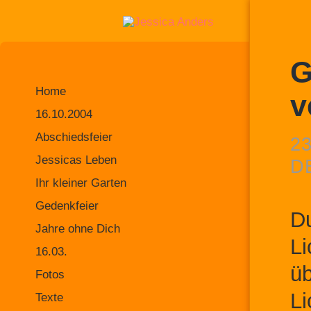
G
Home
v
16.10.2004
Abschiedsfeier
2
Jessicas Leben
D
Ihr kleiner Garten
Gedenkfeier
Du
Jahre ohne Dich
Li
16.03.
üb
Fotos
Li
Texte