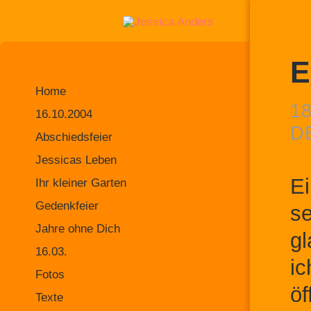
E
Home
18
16.10.2004
D
Abschiedsfeier
Jessicas Leben
Ei
Ihr kleiner Garten
Gedenkfeier
se
Jahre ohne Dich
gl
16.03.
ic
Fotos
öf
Texte