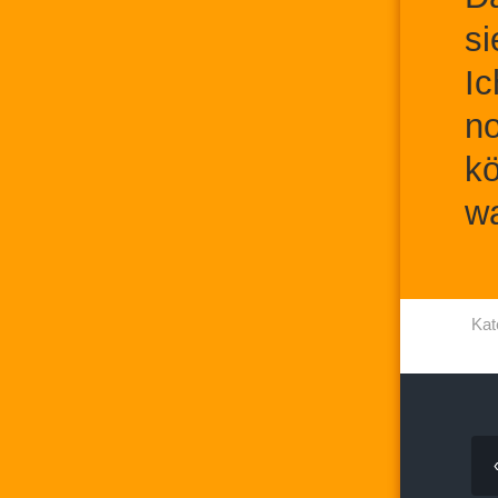
si
Ic
no
kö
wa
Kat