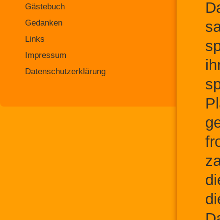
Da
Gästebuch
Gedanken
sa
Links
sp
Impressum
ih
Datenschutzerklärung
sp
P
ge
fr
za
di
di
Da