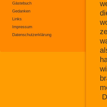
we
Gästebuch
Gedanken
di
Links
wo
Impressum
ze
Datenschutzerklärung
wa
al
ha
wi
br
me
De