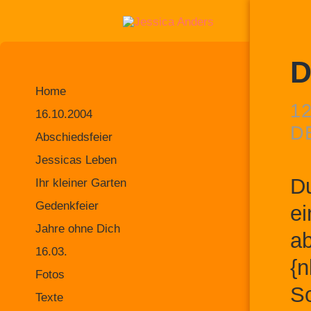
D
Home
12
16.10.2004
D
Abschiedsfeier
Jessicas Leben
Du
Ihr kleiner Garten
Gedenkfeier
ei
Jahre ohne Dich
ab
16.03.
{n
Fotos
So
Texte