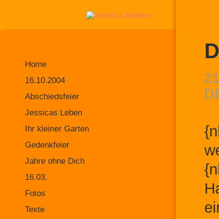
D
Home
21
16.10.2004
D
Abschiedsfeier
Jessicas Leben
{n
Ihr kleiner Garten
Gedenkfeier
we
Jahre ohne Dich
{n
16.03.
Ha
Fotos
ei
Texte