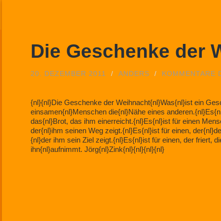
Die Geschenke der 
20. DEZEMBER 2011
/
ANDERS
/
KOMMENTARE D
{nl}{nl}Die Geschenke der Weihnacht{nl}Was{nl}ist ein Gesc
einsamen{nl}Menschen die{nl}Nähe eines anderen.{nl}Es{nl}
das{nl}Brot, das ihm einerreicht.{nl}Es{nl}ist für einen Mens
der{nl}ihm seinen Weg zeigt.{nl}Es{nl}ist für einen, der{nl}d
{nl}der ihm sein Ziel zeigt.{nl}Es{nl}ist für einen, der friert,
ihn{nl}aufnimmt. Jörg{nl}Zink{nl}{nl}{nl}{nl}