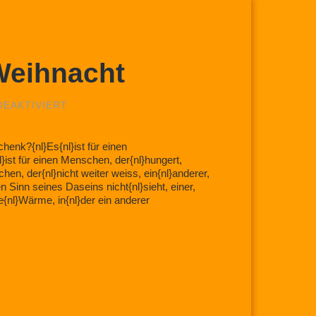
Weihnacht
FÜR
EAKTIVIERT
DIE
GESCHENKE
DER
henk?{nl}Es{nl}ist für einen
WEIHNACHT
ist für einen Menschen, der{nl}hungert,
chen, der{nl}nicht weiter weiss, ein{nl}anderer,
en Sinn seines Daseins nicht{nl}sieht, einer,
 die{nl}Wärme, in{nl}der ein anderer