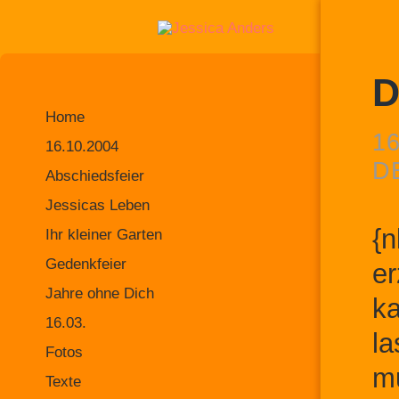
D
Home
1
16.10.2004
D
Abschiedsfeier
Jessicas Leben
{n
Ihr kleiner Garten
Gedenkfeier
er
Jahre ohne Dich
ka
16.03.
la
Fotos
mu
Texte