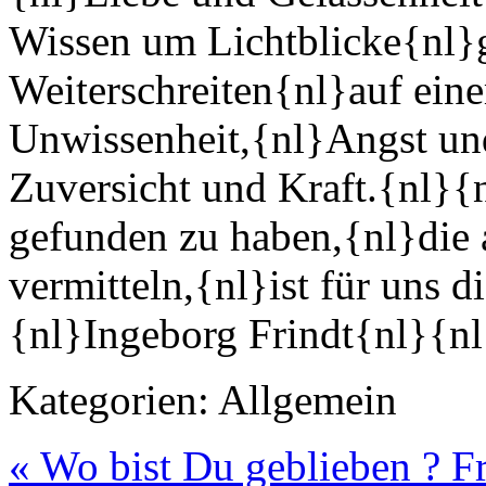
Wissen um Lichtblicke{nl}g
Weiterschreiten{nl}auf ein
Unwissenheit,{nl}Angst un
Zuversicht und Kraft.{nl}
gefunden zu haben,{nl}die 
vermitteln,{nl}ist für uns d
{nl}Ingeborg Frindt{nl}{n
Kategorien:
Allgemein
« Wo bist Du geblieben ?
F